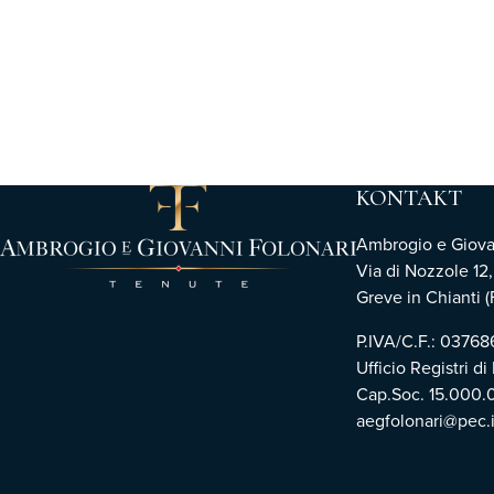
KONTAKT
Ambrogio e Giovann
Via di Nozzole 12
Greve in Chianti (F
P.IVA/C.F.: 0376
Ufficio Registri di
Cap.Soc. 15.000.
aegfolonari@pec.i