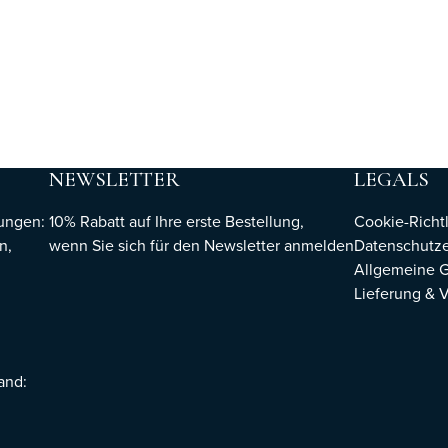
NEWSLETTER
LEGALS
hungen:
10% Rabatt auf Ihre erste Bestellung,
Cookie-Richtl
n,
wenn Sie sich für den Newsletter
anmelden
Datenschutze
Allgemeine 
Lieferung & 
sand: