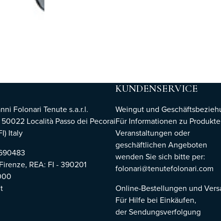
KUNDENSERVICE
i Folonari Tenute s.a.r.l.
Weingut und Geschäftsbezie
, 50022 Località Passo dei Pecorai
Für Informationen zu Produkte
I) Italy
Veranstaltungen oder
geschäftlichen Angeboten
8690483
wenden Sie sich bitte per:
 Firenze,
REA: FI - 390201
folonari@tenutefolonari.com
000
t
Online-Bestellungen und Ver
Für Hilfe bei Einkäufen,
der Sendungsverfolgung