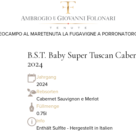
EO
CAMPO AL MARE
TENUTA LA FUGA
VIGNE A PORRONA
TOR
B.S.T. Baby Super Tuscan Cabe
2024
Jahrgang
2024
Rebsorten
Cabernet Sauvignon e Merlot
Füllmenge
0.75l
Info
Enthält Sulfite - Hergestellt in Italien