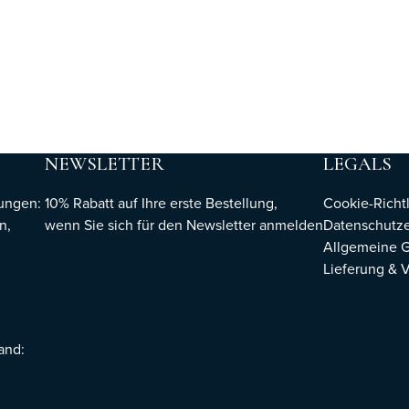
NEWSLETTER
LEGALS
hungen:
10% Rabatt auf Ihre erste Bestellung,
Cookie-Richtl
n,
wenn Sie sich für den Newsletter
anmelden
Datenschutze
Allgemeine 
Lieferung & 
sand: