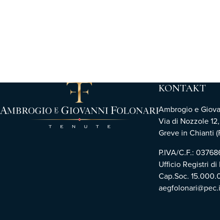
KONTAKT
Ambrogio e Giovann
Via di Nozzole 12
Greve in Chianti (F
P.IVA/C.F.: 0376
Ufficio Registri di
Cap.Soc. 15.000.
aegfolonari@pec.i