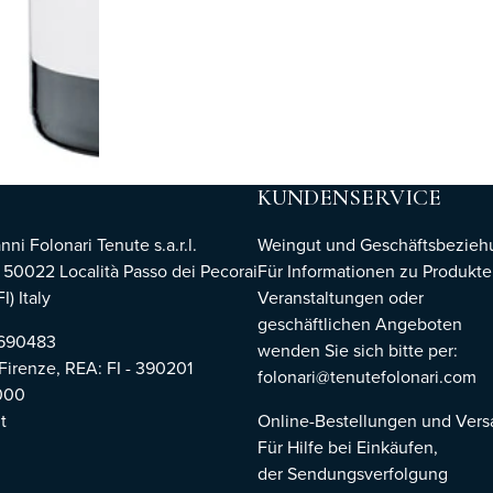
KUNDENSERVICE
i Folonari Tenute s.a.r.l.
Weingut und Geschäftsbezie
, 50022 Località Passo dei Pecorai
Für Informationen zu Produkte
I) Italy
Veranstaltungen oder
geschäftlichen Angeboten
8690483
wenden Sie sich bitte per:
 Firenze,
REA: FI - 390201
folonari@tenutefolonari.com
000
t
Online-Bestellungen und Ver
Für Hilfe bei Einkäufen,
der Sendungsverfolgung