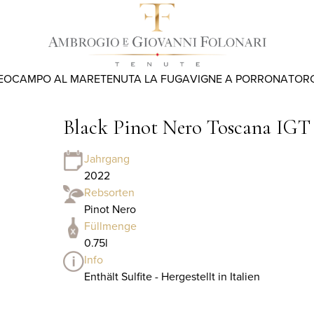
EO
CAMPO AL MARE
TENUTA LA FUGA
VIGNE A PORRONA
TOR
Black Pinot Nero Toscana IGT
Jahrgang
2022
Rebsorten
Pinot Nero
Füllmenge
0.75l
Info
Enthält Sulfite - Hergestellt in Italien