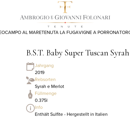
EO
CAMPO AL MARE
TENUTA LA FUGA
VIGNE A PORRONA
TOR
B.S.T. Baby Super Tuscan Syrah
Jahrgang
2019
Rebsorten
Syrah e Merlot
Füllmenge
0.375l
Info
Enthält Sulfite - Hergestellt in Italien