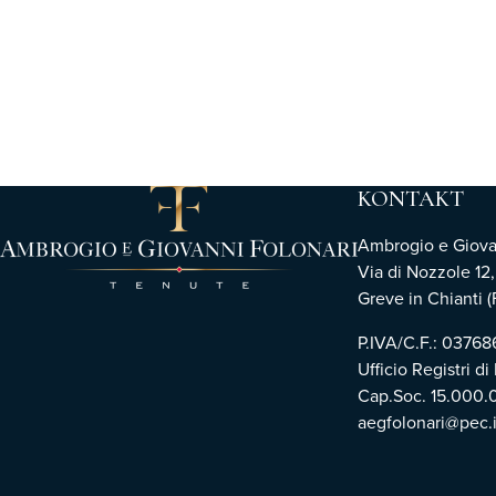
KONTAKT
Ambrogio e Giovann
Via di Nozzole 12
Greve in Chianti (F
P.IVA/C.F.: 0376
Ufficio Registri di
Cap.Soc. 15.000.
aegfolonari@pec.i