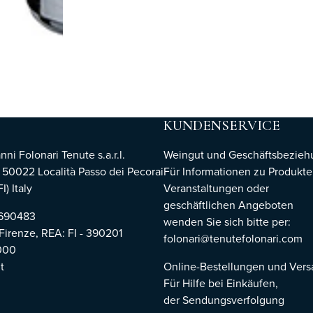
KUNDENSERVICE
i Folonari Tenute s.a.r.l.
Weingut und Geschäftsbezie
, 50022 Località Passo dei Pecorai
Für Informationen zu Produkte
I) Italy
Veranstaltungen oder
geschäftlichen Angeboten
8690483
wenden Sie sich bitte per:
 Firenze,
REA: FI - 390201
folonari@tenutefolonari.com
000
t
Online-Bestellungen und Ver
Für Hilfe bei Einkäufen,
der Sendungsverfolgung