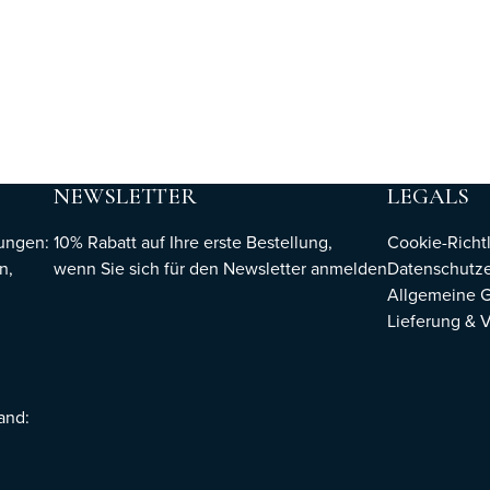
NEWSLETTER
LEGALS
hungen:
10% Rabatt auf Ihre erste Bestellung,
Cookie-Richtl
n,
wenn Sie sich für den Newsletter
anmelden
Datenschutze
Allgemeine 
Lieferung & 
sand: