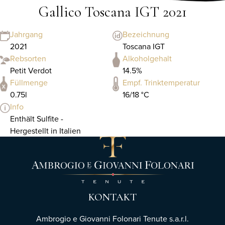
Gallico Toscana IGT 2021
Jahrgang
Bezeichnung
2021
Toscana IGT
Rebsorten
Alkoholgehalt
Petit Verdot
14.5%
Füllmenge
Empf. Trinktemperatur
0.75l
16/18 °C
Info
Enthält Sulfite -
Hergestellt in Italien
KONTAKT
Ambrogio e Giovanni Folonari Tenute s.a.r.l.