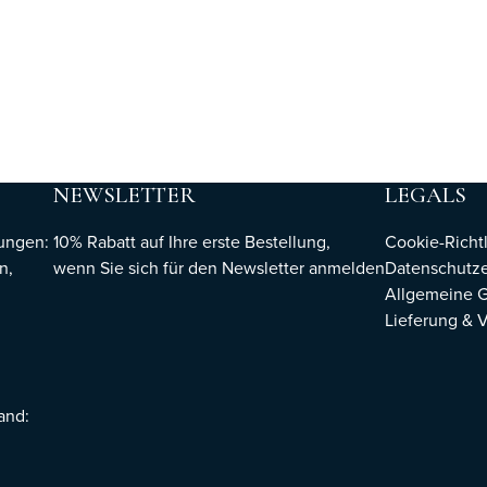
NEWSLETTER
LEGALS
hungen:
10% Rabatt auf Ihre erste Bestellung,
Cookie-Richtl
n,
wenn Sie sich für den Newsletter
anmelden
Datenschutze
Allgemeine 
Lieferung & 
sand: