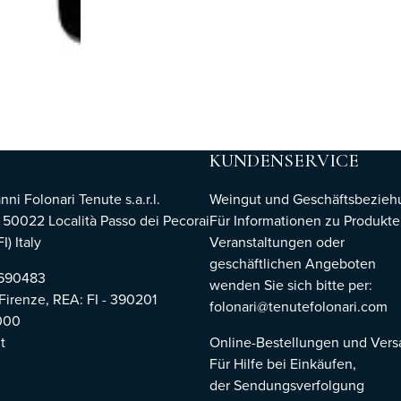
KUNDENSERVICE
i Folonari Tenute s.a.r.l.
Weingut und Geschäftsbezie
, 50022 Località Passo dei Pecorai
Für Informationen zu Produkte
I) Italy
Veranstaltungen oder
geschäftlichen Angeboten
8690483
wenden Sie sich bitte per:
 Firenze,
REA: FI - 390201
folonari@tenutefolonari.com
000
t
Online-Bestellungen und Ver
Für Hilfe bei Einkäufen,
der Sendungsverfolgung