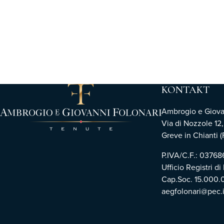
KONTAKT
Ambrogio e Giovann
Via di Nozzole 12
Greve in Chianti (F
P.IVA/C.F.: 0376
Ufficio Registri di
Cap.Soc. 15.000.
aegfolonari@pec.i