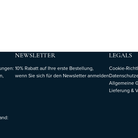
NEWSLETTER
LEGALS
hungen:
10% Rabatt auf Ihre erste Bestellung,
Cookie-Richtl
n,
wenn Sie sich für den Newsletter
anmelden
Datenschutze
Allgemeine 
Lieferung & 
sand: