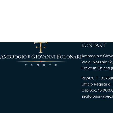
KONTAKT
Ambrogio e Giovann
Via di Nozzole 12
Greve in Chianti (F
P.IVA/C.F.: 0376
Ufficio Registri di
Cap.Soc. 15.000.
aegfolonari@pec.i