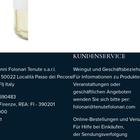
KUNDENSERVICE
i Folonari Tenute s.a.r.l.
Weingut und Geschäftsbezie
, 50022 Località Passo dei Pecorai
Für Informationen zu Produkte
I) Italy
Veranstaltungen oder
geschäftlichen Angeboten
8690483
wenden Sie sich bitte per:
 Firenze,
REA: FI - 390201
folonari@tenutefolonari.com
000
t
Online-Bestellungen und Ver
Für Hilfe bei Einkäufen,
der Sendungsverfolgung