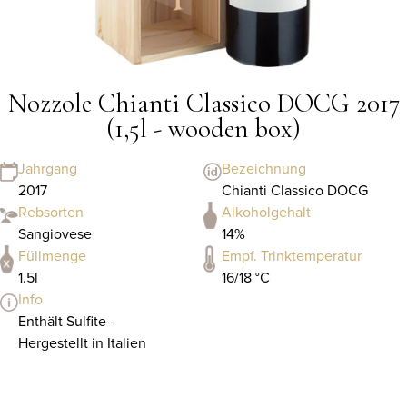
Nozzole Chianti Classico DOCG 2017
(1,5l - wooden box)
Jahrgang
Bezeichnung
2017
Chianti Classico DOCG
Rebsorten
Alkoholgehalt
Sangiovese
14%
Füllmenge
Empf. Trinktemperatur
1.5l
16/18 °C
Info
Enthält Sulfite -
Hergestellt in Italien