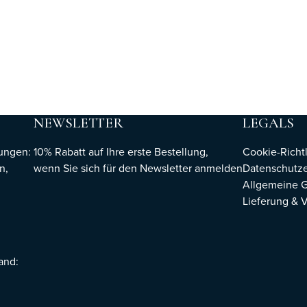
NEWSLETTER
LEGALS
hungen:
10% Rabatt auf Ihre erste Bestellung,
Cookie-Richtl
n,
wenn Sie sich für den Newsletter
anmelden
Datenschutze
Allgemeine 
Lieferung & 
sand: