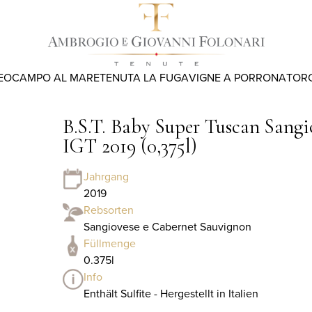
EO
CAMPO AL MARE
TENUTA LA FUGA
VIGNE A PORRONA
TOR
B.S.T. Baby Super Tuscan Sang
IGT 2019 (0,375l)
Jahrgang
2019
Rebsorten
Sangiovese e Cabernet Sauvignon
Füllmenge
0.375l
Info
Enthält Sulfite - Hergestellt in Italien