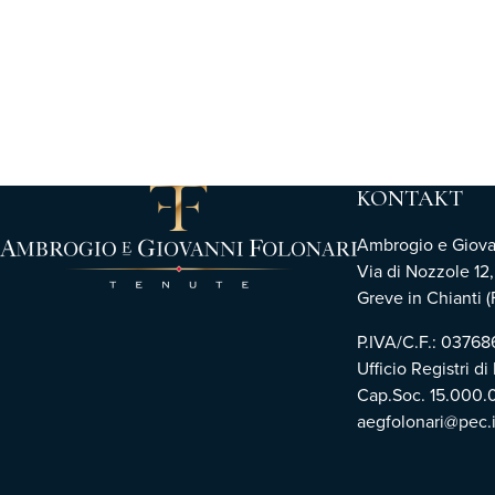
KONTAKT
Ambrogio e Giovann
Via di Nozzole 12
Greve in Chianti (F
P.IVA/C.F.: 0376
Ufficio Registri di
Cap.Soc. 15.000.
aegfolonari@pec.i