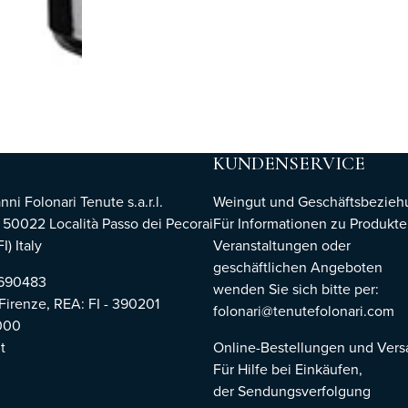
KUNDENSERVICE
i Folonari Tenute s.a.r.l.
Weingut und Geschäftsbezie
, 50022 Località Passo dei Pecorai
Für Informationen zu Produkte
I) Italy
Veranstaltungen oder
geschäftlichen Angeboten
8690483
wenden Sie sich bitte per:
 Firenze,
REA: FI - 390201
folonari@tenutefolonari.com
000
t
Online-Bestellungen und Ver
Für Hilfe bei Einkäufen,
der Sendungsverfolgung