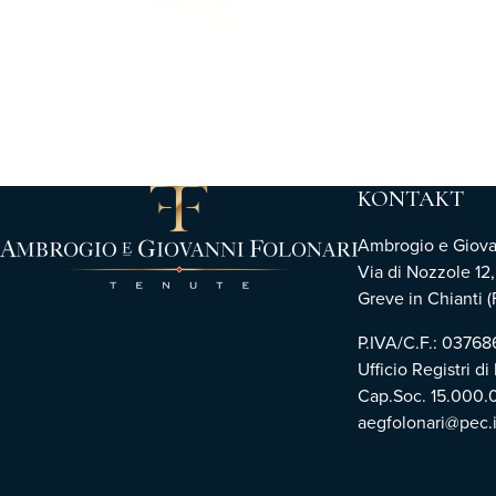
KONTAKT
Ambrogio e Giovann
Via di Nozzole 12
Greve in Chianti (F
P.IVA/C.F.: 0376
Ufficio Registri di
Cap.Soc. 15.000.
aegfolonari@pec.i