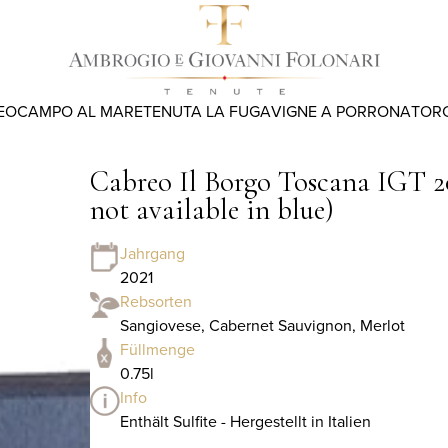
EO
CAMPO AL MARE
TENUTA LA FUGA
VIGNE A PORRONA
TOR
Cabreo Il Borgo Toscana IGT 20
not available in blue)
Jahrgang
2021
Rebsorten
Sangiovese, Cabernet Sauvignon, Merlot
Füllmenge
0.75l
Info
Enthält Sulfite - Hergestellt in Italien