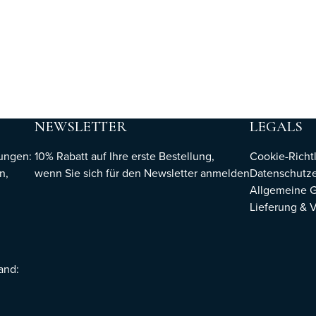
NEWSLETTER
LEGALS
hungen:
10% Rabatt auf Ihre erste Bestellung,
Cookie-Richtl
n,
wenn Sie sich für den Newsletter
anmelden
Datenschutze
Allgemeine 
Lieferung & 
sand: