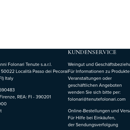
KUNDENSERVICE
i Folonari Tenute s.a.r.l.
Weingut und Geschäftsbezie
, 50022 Località Passo dei Pecorai
Für Informationen zu Produkte
I) Italy
Veranstaltungen oder
geschäftlichen Angeboten
8690483
wenden Sie sich bitte per:
 Firenze,
REA: FI - 390201
folonari@tenutefolonari.com
000
t
Online-Bestellungen und Ver
Für Hilfe bei Einkäufen,
der Sendungsverfolgung