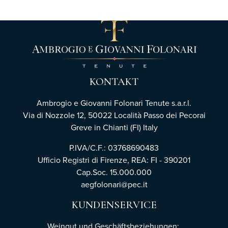
KONTAKT
Ambrogio e Giovanni Folonari Tenute s.a.r.l.
Via di Nozzole 12, 50022 Località Passo dei Pecorai
Greve in Chianti (FI) Italy
P.IVA/C.F.: 03768690483
Ufficio Registri di Firenze,
REA: FI - 390201
Cap.Soc. 15.000.000
aegfolonari@pec.it
KUNDENSERVICE
Weingut und Geschäftsbeziehungen: