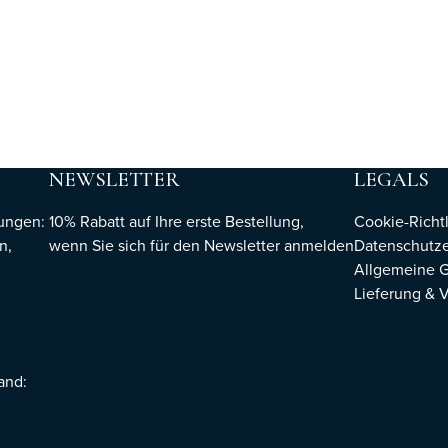
NEWSLETTER
LEGALS
hungen:
10% Rabatt auf Ihre erste Bestellung,
Cookie-Richtl
n,
wenn Sie sich für den Newsletter
anmelden
Datenschutze
Allgemeine 
Lieferung & 
sand: