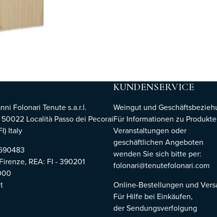
KUNDENSERVICE
i Folonari Tenute s.a.r.l.
Weingut und Geschäftsbezie
, 50022 Località Passo dei Pecorai
Für Informationen zu Produkte
I) Italy
Veranstaltungen oder
geschäftlichen Angeboten
8690483
wenden Sie sich bitte per:
 Firenze,
REA: FI - 390201
folonari@tenutefolonari.com
000
t
Online-Bestellungen und Ver
Für Hilfe bei Einkäufen,
der Sendungsverfolgung