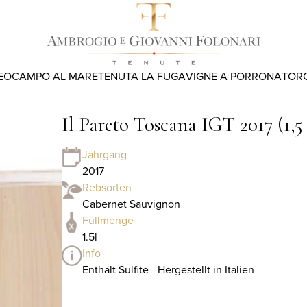
EO
CAMPO AL MARE
TENUTA LA FUGA
VIGNE A PORRONA
TOR
Il Pareto Toscana IGT 2017 (1,5 
Jahrgang
2017
Rebsorten
Cabernet Sauvignon
Füllmenge
1.5l
Info
Enthält Sulfite - Hergestellt in Italien