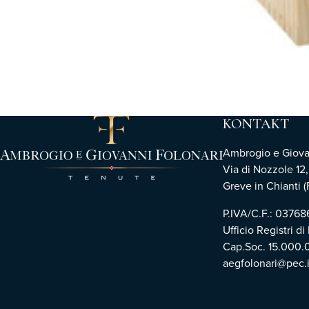
KONTAKT
Ambrogio e Giovann
Via di Nozzole 12
Greve in Chianti (F
P.IVA/C.F.: 0376
Ufficio Registri di
Cap.Soc. 15.000.
aegfolonari@pec.i