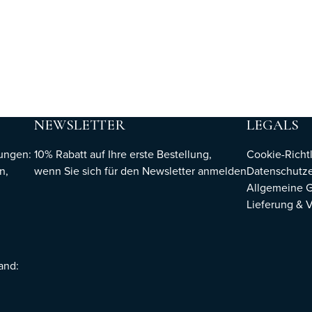
NEWSLETTER
LEGALS
hungen:
10% Rabatt auf Ihre erste Bestellung,
Cookie-Richtl
n,
wenn Sie sich für den Newsletter
anmelden
Datenschutze
Allgemeine 
Lieferung & 
sand: