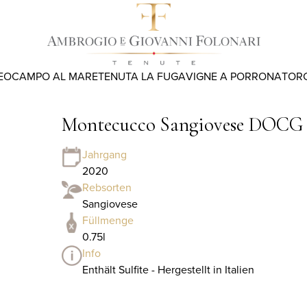
EO
CAMPO AL MARE
TENUTA LA FUGA
VIGNE A PORRONA
TOR
Montecucco Sangiovese DOCG
Jahrgang
2020
Rebsorten
Sangiovese
Füllmenge
0.75l
Info
Enthält Sulfite - Hergestellt in Italien