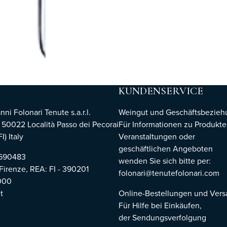
KUNDENSERVICE
i Folonari Tenute s.a.r.l.
Weingut und Geschäftsbezie
, 50022 Località Passo dei Pecorai
Für Informationen zu Produkte
I) Italy
Veranstaltungen oder
geschäftlichen Angeboten
8690483
wenden Sie sich bitte per:
 Firenze,
REA: FI - 390201
folonari@tenutefolonari.com
000
t
Online-Bestellungen und Ver
Für Hilfe bei Einkäufen,
der Sendungsverfolgung