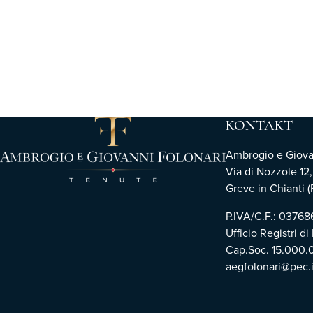
KONTAKT
Ambrogio e Giovann
Via di Nozzole 12
Greve in Chianti (F
P.IVA/C.F.: 0376
Ufficio Registri di
Cap.Soc. 15.000.
aegfolonari@pec.i