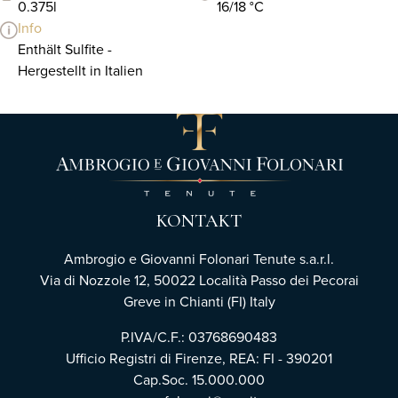
0.375l
16/18 °C
Info
Enthält Sulfite -
Hergestellt in Italien
KONTAKT
Ambrogio e Giovanni Folonari Tenute s.a.r.l.
Via di Nozzole 12, 50022 Località Passo dei Pecorai
Greve in Chianti (FI) Italy
P.IVA/C.F.: 03768690483
Ufficio Registri di Firenze,
REA: FI - 390201
Cap.Soc. 15.000.000