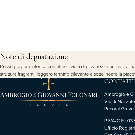
Note di degustazione
Rosso porpora intenso con riflessi viola di giovinezza brillanti; al
struttura fragranti, leggero tannino dilavante a sottolineare la pia
CONTATTI
Ambrogio e Gio
Via di Nozzole
Pecorai Greve i
P.IVA/C.F.: 0
Ufficio Registr