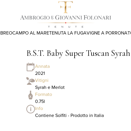
ABREO
CAMPO AL MARE
TENUTA LA FUGA
VIGNE A PORRONA
T
B.S.T. Baby Super Tuscan Syrah
Annata
2021
Vitigni
Syrah e Merlot
Formato
0.75l
Info
Contiene Solfiti - Prodotto in Italia