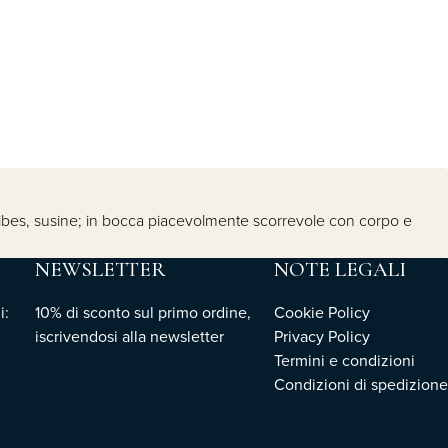
a, ribes, susine; in bocca piacevolmente scorrevole con corpo e
NEWSLETTER
NOTE LEGALI
i:
10% di sconto sul primo ordine,
Cookie Policy
iscrivendosi
alla newsletter
Privacy Policy
Termini e condizioni
Condizioni di spedizione