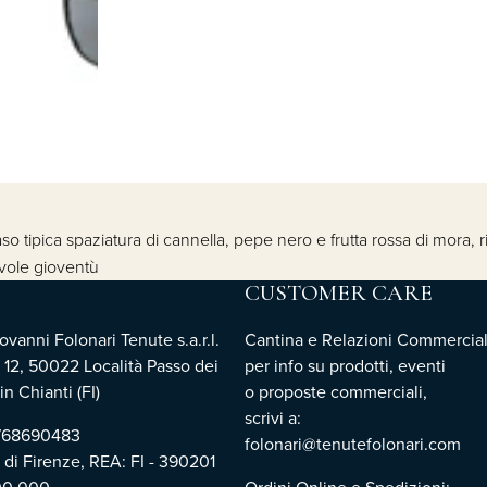
 naso tipica spaziatura di cannella, pepe nero e frutta rossa di mor
cevole gioventù
CUSTOMER CARE
vanni Folonari Tenute s.a.r.l.
Cantina e Relazioni Commercial
 12, 50022 Località Passo dei
per info su prodotti, eventi
n Chianti (FI)
o proposte commerciali,
scrivi a:
3768690483
folonari@tenutefolonari.com
i di Firenze, REA: FI - 390201