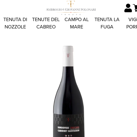
TENUTA DI
TENUTE DEL
CAMPO AL
TENUTA LA
VIG
NOZZOLE
CABREO
MARE
FUGA
POR