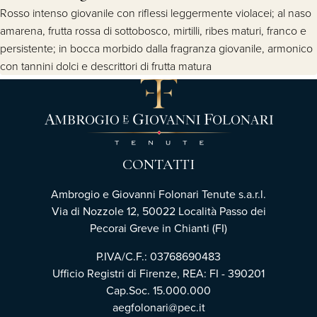
Rosso intenso giovanile con riflessi leggermente violacei; al naso
amarena, frutta rossa di sottobosco, mirtilli, ribes maturi, franco e
persistente; in bocca morbido dalla fragranza giovanile, armonico
con tannini dolci e descrittori di frutta matura
CONTATTI
Ambrogio e Giovanni Folonari Tenute s.a.r.l.
Via di Nozzole 12, 50022 Località Passo dei
Pecorai Greve in Chianti (FI)
P.IVA/C.F.: 03768690483
Ufficio Registri di Firenze, REA: FI - 390201
Cap.Soc. 15.000.000
aegfolonari@pec.it