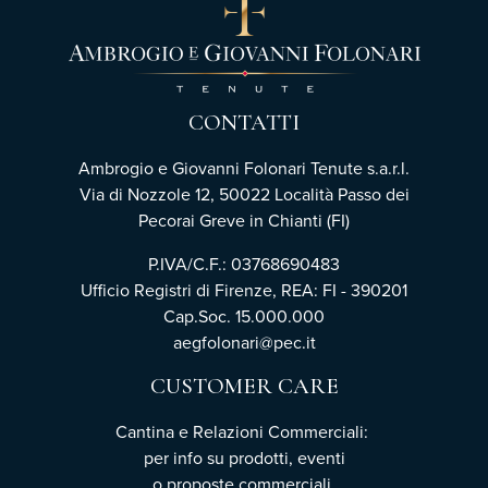
CONTATTI
Ambrogio e Giovanni Folonari Tenute s.a.r.l.
Via di Nozzole 12, 50022 Località Passo dei
Pecorai Greve in Chianti (FI)
P.IVA/C.F.: 03768690483
Ufficio Registri di Firenze, REA: FI - 390201
Cap.Soc. 15.000.000
aegfolonari@pec.it
CUSTOMER CARE
Cantina e Relazioni Commerciali:
per info su prodotti, eventi
o proposte commerciali,