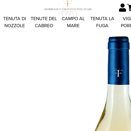
TENUTA DI
TENUTE DEL
CAMPO AL
TENUTA LA
VIG
NOZZOLE
CABREO
MARE
FUGA
POR