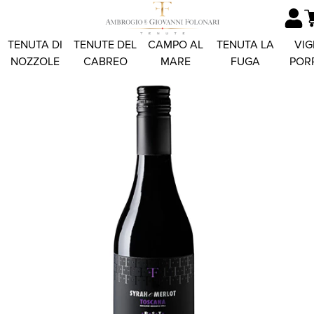
TENUTA DI
TENUTE DEL
CAMPO AL
TENUTA LA
VIG
NOZZOLE
CABREO
MARE
FUGA
POR