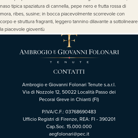
naso tipica spaziatura di cannella, pepe nero e frutta rossa di
mora, ribes, susine; in bocca piacevolmente scorrevole con
corpo e struttura fragranti, leggero tannino dilavante a sottolineare
la piacevole gioventù
CONTATTI
Ambrogio e Giovanni Folonari Tenute s.a.r.l.
Via di Nozzole 12, 50022 Località Passo dei
Pecorai Greve in Chianti (FI)
P.IVA/C.F.: 03768690483
Ufficio Registri di Firenze, REA: FI - 390201
Cap.Soc. 15.000.000
aegfolonari@pec.it