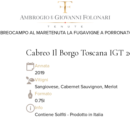
ABREO
CAMPO AL MARE
TENUTA LA FUGA
VIGNE A PORRONA
T
Cabreo Il Borgo Toscana IGT 2
Annata
2019
Vitigni
Sangiovese, Cabernet Sauvignon, Merlot
Formato
0.75l
Info
Contiene Solfiti - Prodotto in Italia