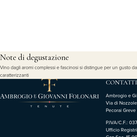
Note di degustazione
Vino dagli aromi complessi e fascinosi si distingue per un gusto dal
caratterizzanti
CONTATTI
Ambrogio e Gio
Via di Nozzole
Pecorai Greve i
P.IVA/C.F.: 0
Ufficio Registr