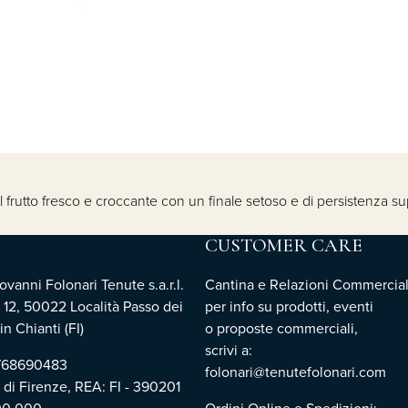
 frutto fresco e croccante con un finale setoso e di persistenza sup
CUSTOMER CARE
vanni Folonari Tenute s.a.r.l.
Cantina e Relazioni Commercial
 12, 50022 Località Passo dei
per info su prodotti, eventi
n Chianti (FI)
o proposte commerciali,
scrivi a:
3768690483
folonari@tenutefolonari.com
i di Firenze, REA: FI - 390201