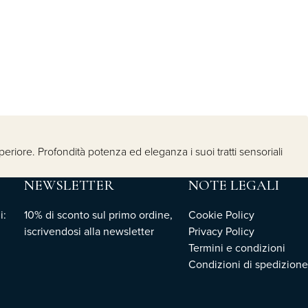
eriore. Profondità potenza ed eleganza i suoi tratti sensoriali
NEWSLETTER
NOTE LEGALI
i:
10% di sconto sul primo ordine,
Cookie Policy
iscrivendosi
alla newsletter
Privacy Policy
Termini e condizioni
Condizioni di spedizione