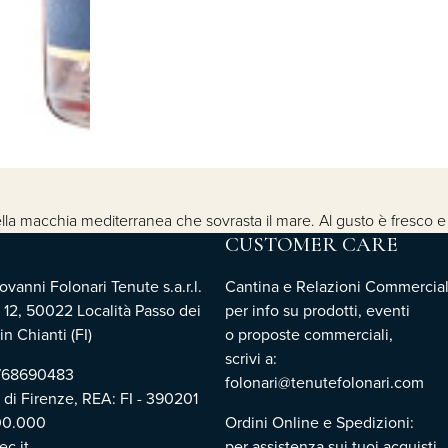
i della macchia mediterranea che sovrasta il mare. Al gusto è fres
CUSTOMER CARE
vanni Folonari Tenute s.a.r.l.
Cantina e Relazioni Commercial
 12, 50022 Località Passo dei
per info su prodotti, eventi
n Chianti (FI)
o proposte commerciali,
scrivi a:
3768690483
folonari@tenutefolonari.com
i di Firenze, REA: FI - 390201
00.000
Ordini Online e Spedizioni:
c.it
per assistenza sui tuoi acquisti,