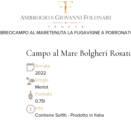
ABREO
CAMPO AL MARE
TENUTA LA FUGA
VIGNE A PORRONA
T
Campo al Mare Bolgheri Rosa
Annata
2022
Vitigni
Merlot
Formato
0.75l
Info
Contiene Solfiti - Prodotto in Italia