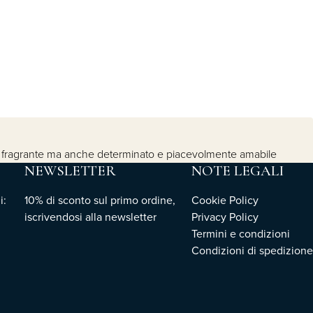
co e fragrante ma anche determinato e piacevolmente amabile
NEWSLETTER
NOTE LEGALI
i:
10% di sconto sul primo ordine,
Cookie Policy
iscrivendosi
alla newsletter
Privacy Policy
Termini e condizioni
Condizioni di spedizione