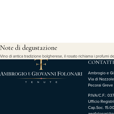
Note di degustazione
Vino di antica tradizione bolgherese, il rosato richiama i profum
CONTATTI
Ambrogio e Gio
Via di Nozzole
Pecorai Greve i
P.IVA/C.F.: 0
Ufficio Registr
Cap.Soc. 15.0
aegfolonari@pe