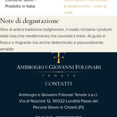
Prodotto in Italia
& smaltimento – vedi qr
code
Note di degustazione
Vino di antica tradizione bolgherese, il rosato richiama i profumi
della macchia mediterranea che sovrasta il mare. Al gusto è
fresco e fragrante ma anche determinato e piacevolmente
amabile
CONTATTI
Ambrogio e Giovanni Folonari Tenute s.a.r.l.
Via di Nozzole 12, 50022 Località Passo dei
Pecorai Greve in Chianti (FI)