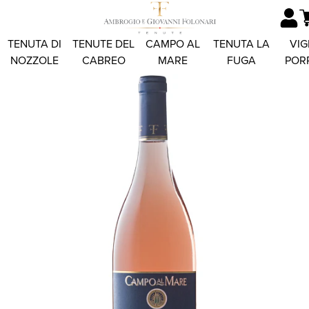
TENUTA DI
TENUTE DEL
CAMPO AL
TENUTA LA
VIG
NOZZOLE
CABREO
MARE
FUGA
POR