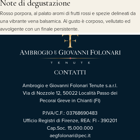
Note di degustazione
Rosso porpora, al palato aromi di frutti rossi e spezie delineati da
una vibrante vena balsamica. Al gusto è corposo, vellutato ed
avvolgente con un finale persistente.
CONTATTI
Ambrogio e Giovanni Folonari Tenute s.a.r.l.
Via di Nozzole 12, 50022 Località Passo dei
Pecorai Greve in Chianti (FI)
P.IVA/C.F.: 03768690483
Ufficio Registri di Firenze, REA: FI - 390201
Cap.Soc. 15.000.000
aegfolonari@pec.it