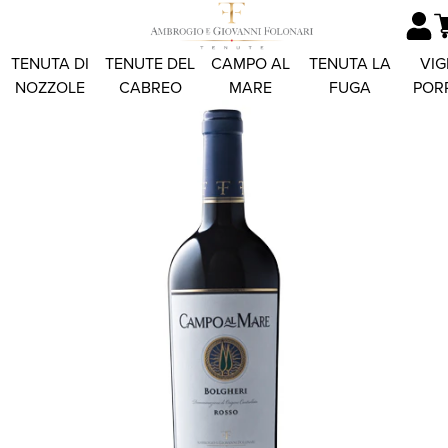
TENUTA DI
TENUTE DEL
CAMPO AL
TENUTA LA
VIG
NOZZOLE
CABREO
MARE
FUGA
POR