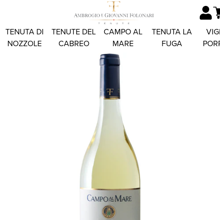
TENUTA DI
TENUTE DEL
CAMPO AL
TENUTA LA
VIG
NOZZOLE
CABREO
MARE
FUGA
POR