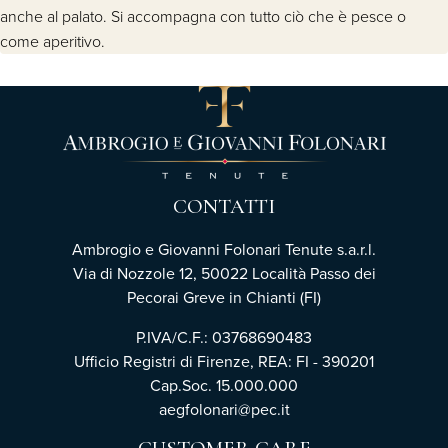
anche al palato. Si accompagna con tutto ciò che è pesce o
come aperitivo.
CONTATTI
Ambrogio e Giovanni Folonari Tenute s.a.r.l.
Via di Nozzole 12, 50022 Località Passo dei
Pecorai Greve in Chianti (FI)
P.IVA/C.F.: 03768690483
Ufficio Registri di Firenze, REA: FI - 390201
Cap.Soc. 15.000.000
aegfolonari@pec.it