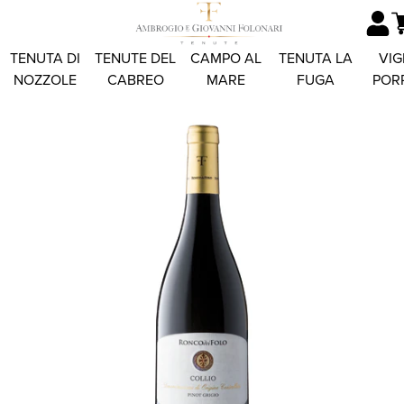
TENUTA DI
TENUTE DEL
CAMPO AL
TENUTA LA
VIG
NOZZOLE
CABREO
MARE
FUGA
POR