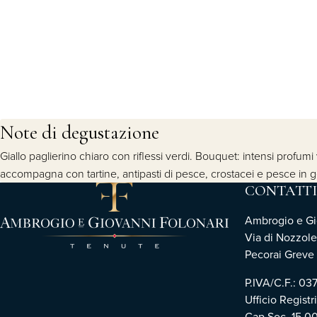
Note di degustazione
Giallo paglierino chiaro con riflessi verdi. Bouquet: intensi profumi
accompagna con tartine, antipasti di pesce, crostacei e pesce in 
CONTATTI
Ambrogio e Gio
Via di Nozzole
Pecorai Greve i
P.IVA/C.F.: 0
Ufficio Registr
Cap.Soc. 15.0