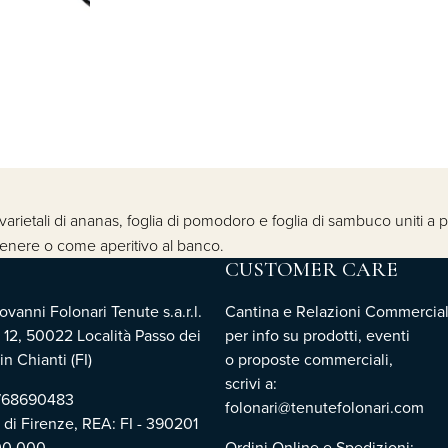
 varietali di ananas, foglia di pomodoro e foglia di sambuco uniti a p
genere o come aperitivo al banco.
CUSTOMER CARE
vanni Folonari Tenute s.a.r.l.
Cantina e Relazioni Commercial
 12, 50022 Località Passo dei
per info su prodotti, eventi
n Chianti (FI)
o proposte commerciali,
scrivi a:
3768690483
folonari@tenutefolonari.com
i di Firenze, REA: FI - 390201
00.000
Ordini Online e Spedizioni: