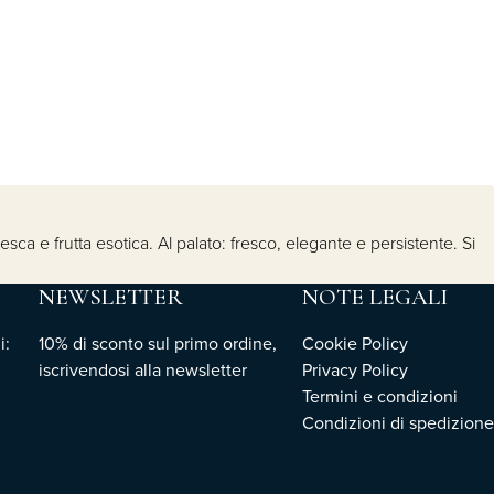
esca e frutta esotica. Al palato: fresco, elegante e persistente. Si
NEWSLETTER
NOTE LEGALI
i:
10% di sconto sul primo ordine,
Cookie Policy
iscrivendosi
alla newsletter
Privacy Policy
Termini e condizioni
Condizioni di spedizione