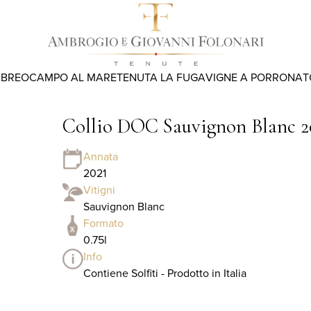
ABREO
CAMPO AL MARE
TENUTA LA FUGA
VIGNE A PORRONA
T
Collio DOC Sauvignon Blanc 2
Annata
2021
Vitigni
Sauvignon Blanc
Formato
0.75l
Info
Contiene Solfiti - Prodotto in Italia