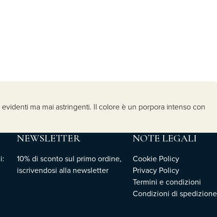
, evidenti ma mai astringenti. Il colore è un porpora intenso con
NEWSLETTER
NOTE LEGALI
i:
10% di sconto sul primo ordine,
Cookie Policy
iscrivendosi
alla newsletter
Privacy Policy
Termini e condizioni
Condizioni di spedizione