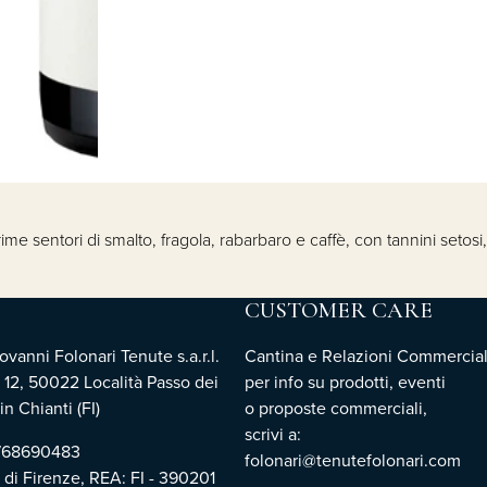
me sentori di smalto, fragola, rabarbaro e caffè, con tannini setosi
CUSTOMER CARE
vanni Folonari Tenute s.a.r.l.
Cantina e Relazioni Commercial
 12, 50022 Località Passo dei
per info su prodotti, eventi
n Chianti (FI)
o proposte commerciali,
scrivi a:
3768690483
folonari@tenutefolonari.com
i di Firenze, REA: FI - 390201