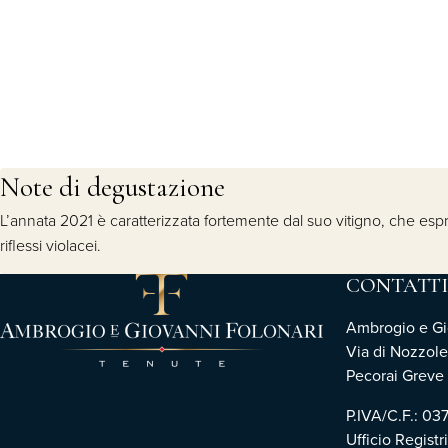
Note di degustazione
L’annata 2021 è caratterizzata fortemente dal suo vitigno, che espri
riflessi violacei.
CONTATTI
Ambrogio e Gio
Via di Nozzole
Pecorai Greve i
P.IVA/C.F.: 0
Ufficio Registr