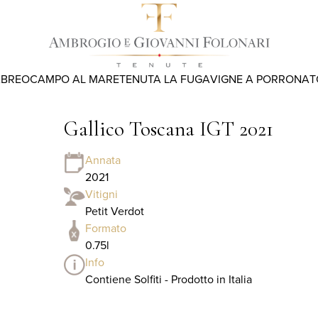
ABREO
CAMPO AL MARE
TENUTA LA FUGA
VIGNE A PORRONA
T
Gallico Toscana IGT 2021
Annata
2021
Vitigni
Petit Verdot
Formato
0.75l
Info
Contiene Solfiti - Prodotto in Italia