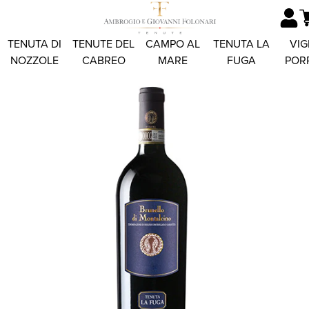
TENUTA DI
TENUTE DEL
CAMPO AL
TENUTA LA
VIG
NOZZOLE
CABREO
MARE
FUGA
POR