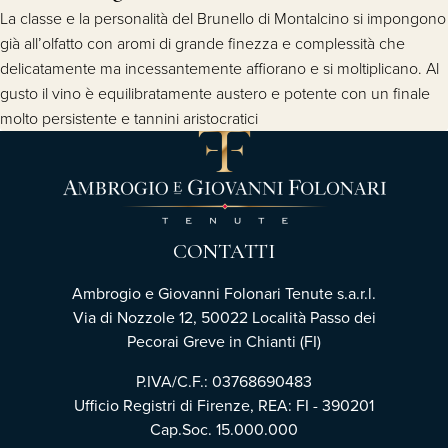
La classe e la personalità del Brunello di Montalcino si impongono
già all’olfatto con aromi di grande finezza e complessità che
delicatamente ma incessantemente affiorano e si moltiplicano. Al
gusto il vino è equilibratamente austero e potente con un finale
molto persistente e tannini aristocratici
CONTATTI
Ambrogio e Giovanni Folonari Tenute s.a.r.l.
Via di Nozzole 12, 50022 Località Passo dei
Pecorai Greve in Chianti (FI)
P.IVA/C.F.: 03768690483
Ufficio Registri di Firenze, REA: FI - 390201
Cap.Soc. 15.000.000