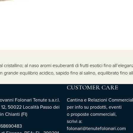
al cristallino; al naso aromi esuberanti di frutti esotici fino all’eleg
 grande equilibrio acidico, sapido fino al salino, equilibrato fino a
CUSTOMER CARE
vanni Folonari Tenute s.a.r.l.
Cantina e Relazioni Commercial
 12, 50022 Località Passo dei
per info su prodotti, eventi
n Chianti (FI)
o proposte commerciali,
scrivi a:
3768690483
folonari@tenutefolonari.com