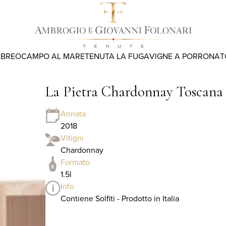
ABREO
CAMPO AL MARE
TENUTA LA FUGA
VIGNE A PORRONA
T
La Pietra Chardonnay Toscana I
Annata
2018
Vitigni
Chardonnay
Formato
1.5l
Info
Contiene Solfiti - Prodotto in Italia