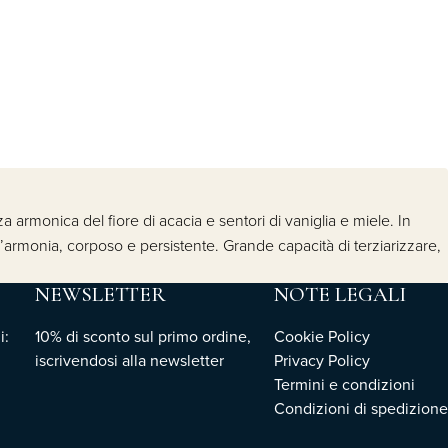
anza armonica del fiore di acacia e sentori di vaniglia e miele. In
ll’armonia, corposo e persistente. Grande capacità di terziarizzare,
NEWSLETTER
NOTE LEGALI
i:
10% di sconto sul primo ordine,
Cookie Policy
iscrivendosi
alla newsletter
Privacy Policy
Termini e condizioni
Condizioni di spedizione