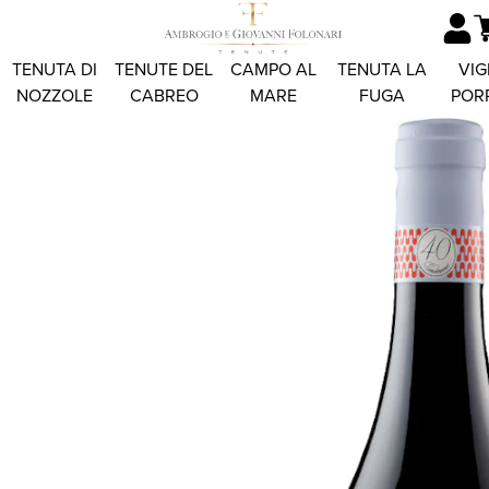
TENUTA DI
TENUTE DEL
CAMPO AL
TENUTA LA
VIG
NOZZOLE
CABREO
MARE
FUGA
POR