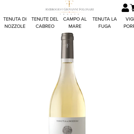
TENUTA DI
TENUTE DEL
CAMPO AL
TENUTA LA
VIG
NOZZOLE
CABREO
MARE
FUGA
POR