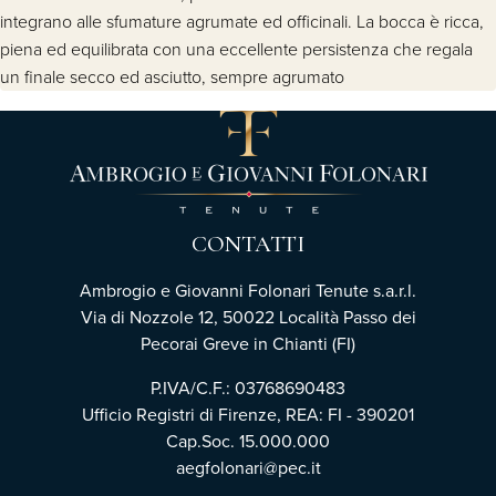
integrano alle sfumature agrumate ed officinali. La bocca è ricca,
piena ed equilibrata con una eccellente persistenza che regala
un finale secco ed asciutto, sempre agrumato
CONTATTI
Ambrogio e Giovanni Folonari Tenute s.a.r.l.
Via di Nozzole 12, 50022 Località Passo dei
Pecorai Greve in Chianti (FI)
P.IVA/C.F.: 03768690483
Ufficio Registri di Firenze, REA: FI - 390201
Cap.Soc. 15.000.000
aegfolonari@pec.it