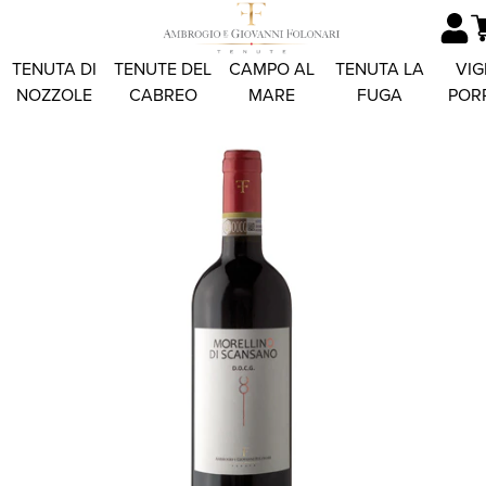
TENUTA DI
TENUTE DEL
CAMPO AL
TENUTA LA
VIG
NOZZOLE
CABREO
MARE
FUGA
POR