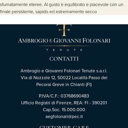
sfumatamente eteree. Al gusto è equilibrato e piacevole con un
finale persistente, sapido ed estremamente secco
CONTATTI
Ambrogio e Giovanni Folonari Tenute s.a.r.l.
Via di Nozzole 12, 50022 Località Passo dei
Pecorai Greve in Chianti (FI)
P.IVA/C.F.: 03768690483
Ufficio Registri di Firenze, REA: FI - 390201
Cap.Soc. 15.000.000
aegfolonari@pec.it
CUSTOMER CARE