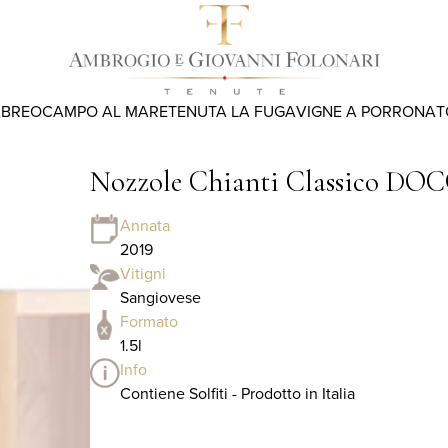
ABREO
CAMPO AL MARE
TENUTA LA FUGA
VIGNE A PORRONA
T
Nozzole Chianti Classico DOCG 
Annata
2019
Vitigni
Sangiovese
Formato
1.5l
Info
Contiene Solfiti - Prodotto in Italia