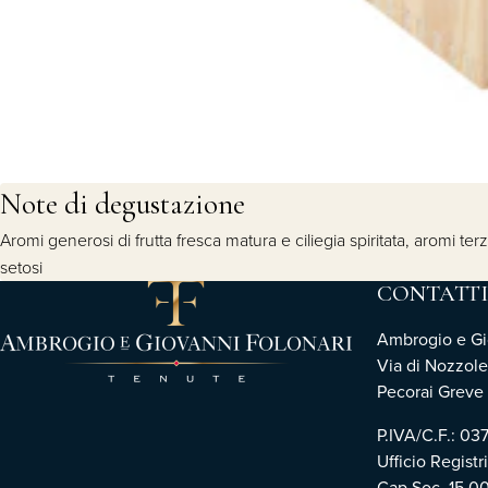
Note di degustazione
Aromi generosi di frutta fresca matura e ciliegia spiritata, aromi te
setosi
CONTATTI
Ambrogio e Gio
Via di Nozzole
Pecorai Greve i
P.IVA/C.F.: 0
Ufficio Registr
Cap.Soc. 15.0