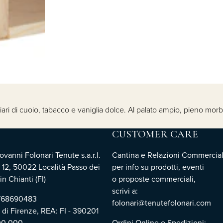
rziari di cuoio, tabacco e vaniglia dolce. Al palato ampio, pieno mor
CUSTOMER CARE
vanni Folonari Tenute s.a.r.l.
Cantina e Relazioni Commercial
 12, 50022 Località Passo dei
per info su prodotti, eventi
n Chianti (FI)
o proposte commerciali,
scrivi a:
3768690483
folonari@tenutefolonari.com
i di Firenze, REA: FI - 390201
00.000
Ordini Online e Spedizioni: