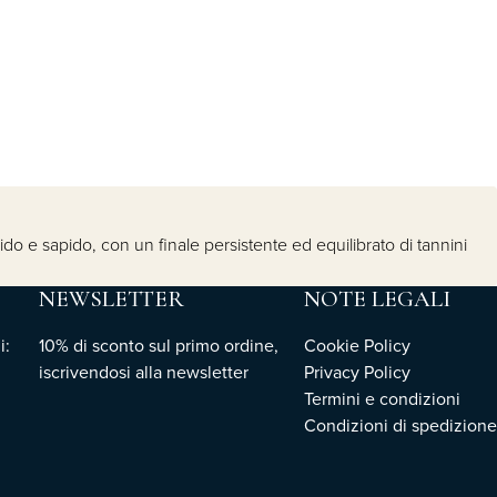
bido e sapido, con un finale persistente ed equilibrato di tannini
NEWSLETTER
NOTE LEGALI
i:
10% di sconto sul primo ordine,
Cookie Policy
iscrivendosi
alla newsletter
Privacy Policy
Termini e condizioni
Condizioni di spedizione