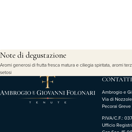
Note di degustazione
Aromi generosi di frutta fresca matura e ciliegia spiritata, aromi te
setosi
CONTATTI
Ambrogio e Gio
Via di Nozzole
Pecorai Greve i
P.IVA/C.F.: 0
Ufficio Registr