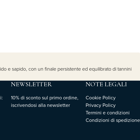
bido e sapido, con un finale persistente ed equilibrato di tannini
NEWSLETTER
NOTE LEGALI
i:
10% di sconto sul primo ordine,
Cookie Policy
iscrivendosi
alla newsletter
Privacy Policy
Termini e condizioni
Condizioni di spedizione