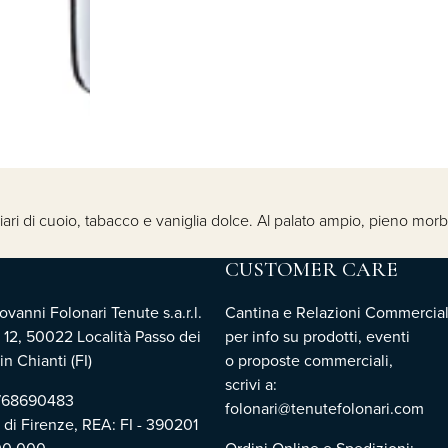
rziari di cuoio, tabacco e vaniglia dolce. Al palato ampio, pieno mor
CUSTOMER CARE
vanni Folonari Tenute s.a.r.l.
Cantina e Relazioni Commercial
 12, 50022 Località Passo dei
per info su prodotti, eventi
n Chianti (FI)
o proposte commerciali,
scrivi a:
3768690483
folonari@tenutefolonari.com
i di Firenze, REA: FI - 390201