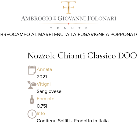
ABREO
CAMPO AL MARE
TENUTA LA FUGA
VIGNE A PORRONA
T
Nozzole Chianti Classico DOC
Annata
2021
Vitigni
Sangiovese
Formato
0.75l
Info
Contiene Solfiti - Prodotto in Italia