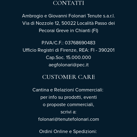
CONTATTI
Ambrogio e Giovanni Folonari Tenute s.a.r.l.
Via di Nozzole 12, 50022 Località Passo dei
Pecorai Greve in Chianti (FI)
P.IVA/C.F.: 03768690483
Ufficio Registri di Firenze, REA: FI - 390201
Cap.Soc. 15.000.000
aegfolonari@pec.it
CUSTOMER CARE
Cantina e Relazioni Commerciali:
per info su prodotti, eventi
o proposte commerciali,
scrivi a:
folonari@tenutefolonari.com
Ordini Online e Spedizioni: