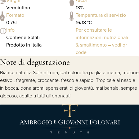
Vitigni
Alcol
Vermintino
13%
Formato
Temperatura di servizio
0.75l
16/18 °C
Info
Per consultare le
Contiene Solfiti -
informazioni nutrizionali
Prodotto in Italia
& smaltimento – vedi qr
code
Note di degustazione
Bianco nato tra Sole e Luna, dal colore tra paglia e menta, melone
estivo , fragrante, croccante, fresco e sapido. Tropicale al naso e
in bocca, dona aromi spensierati di gioventù, mai banale, sempre
giocoso, adatto a tutti gli enonauti