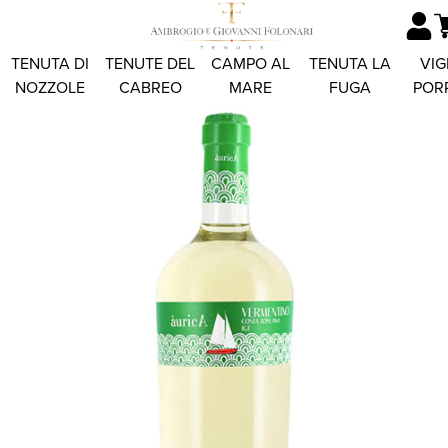
TENUTA DI
TENUTE DEL
CAMPO AL
TENUTA LA
VIG
NOZZOLE
CABREO
MARE
FUGA
POR