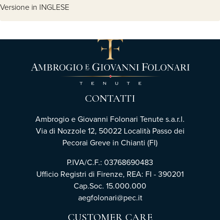
Versione in INGLESE
CONTATTI
Ambrogio e Giovanni Folonari Tenute s.a.r.l.
Via di Nozzole 12, 50022 Località Passo dei
Pecorai Greve in Chianti (FI)
P.IVA/C.F.: 03768690483
Ufficio Registri di Firenze, REA: FI - 390201
Cap.Soc. 15.000.000
aegfolonari@pec.it
CUSTOMER CARE