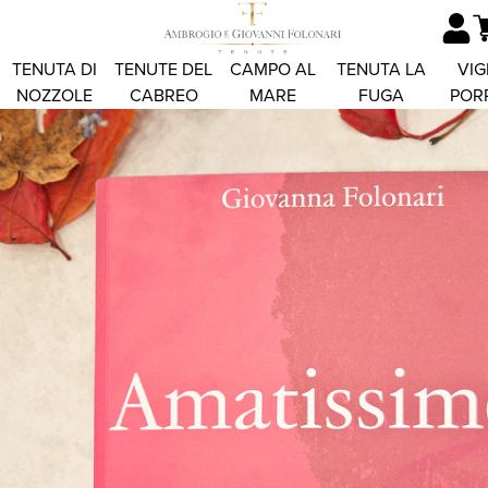
TENUTA DI
TENUTE DEL
CAMPO AL
TENUTA LA
VIG
NOZZOLE
CABREO
MARE
FUGA
POR