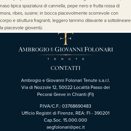
naso tipica spaziatura di cannella, pepe nero e frutta rossa di
mora, ribes, susine; in bocca piacevolmente scorrevole con
corpo e struttura fragranti, leggero tannino dilavante a sottolineare
la piacevole gioventù
CONTATTI
Ambrogio e Giovanni Folonari Tenute s.a.r.l.
Via di Nozzole 12, 50022 Località Passo dei
Pecorai Greve in Chianti (FI)
P.IVA/C.F.: 03768690483
Ufficio Registri di Firenze, REA: FI - 390201
Cap.Soc. 15.000.000
aegfolonari@pec.it