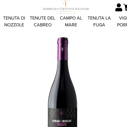
TENUTA DI
TENUTE DEL
CAMPO AL
TENUTA LA
VIG
NOZZOLE
CABREO
MARE
FUGA
POR