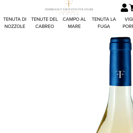
TENUTA DI
TENUTE DEL
CAMPO AL
TENUTA LA
VIG
NOZZOLE
CABREO
MARE
FUGA
POR