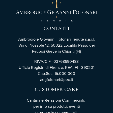
CONTATTI
Ambrogio e Giovanni Folonari Tenute s.a.r.l.
Via di Nozzole 12, 50022 Località Passo dei
Pecorai Greve in Chianti (FI)
P.IVA/C.F.: 03768690483
Ufficio Registri di Firenze, REA: FI - 390201
Cap.Soc. 15.000.000
aegfolonari@pec.it
CUSTOMER CARE
Cantina e Relazioni Commerciali:
per info su prodotti, eventi
o proposte commerciali,