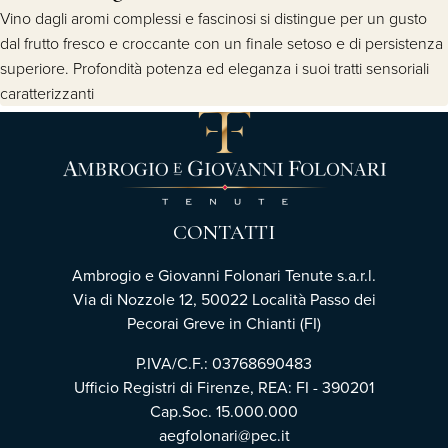
Vino dagli aromi complessi e fascinosi si distingue per un gusto
dal frutto fresco e croccante con un finale setoso e di persistenza
superiore. Profondità potenza ed eleganza i suoi tratti sensoriali
caratterizzanti
CONTATTI
Ambrogio e Giovanni Folonari Tenute s.a.r.l.
Via di Nozzole 12, 50022 Località Passo dei
Pecorai Greve in Chianti (FI)
P.IVA/C.F.: 03768690483
Ufficio Registri di Firenze, REA: FI - 390201
Cap.Soc. 15.000.000
aegfolonari@pec.it