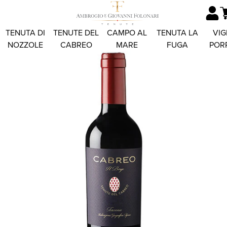
TENUTA DI
TENUTE DEL
CAMPO AL
TENUTA LA
VIG
NOZZOLE
CABREO
MARE
FUGA
POR