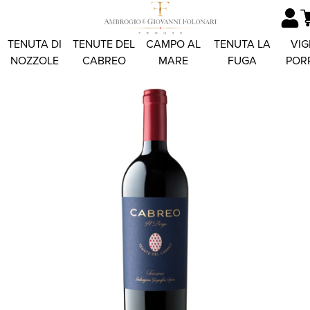
TENUTA DI
TENUTE DEL
CAMPO AL
TENUTA LA
VIG
NOZZOLE
CABREO
MARE
FUGA
POR