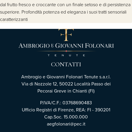
dal frutto fresco e croccante con un finale setoso e di persistenza
superiore. Profondità potenza ed eleganza i suoi tratti sensoriali
caratterizzanti
CONTATTI
Ambrogio e Giovanni Folonari Tenute s.a.r.l.
Via di Nozzole 12, 50022 Località Passo dei
Pecorai Greve in Chianti (FI)
P.IVA/C.F.: 03768690483
Ufficio Registri di Firenze, REA: FI - 390201
Cap.Soc. 15.000.000
aegfolonari@pec.it