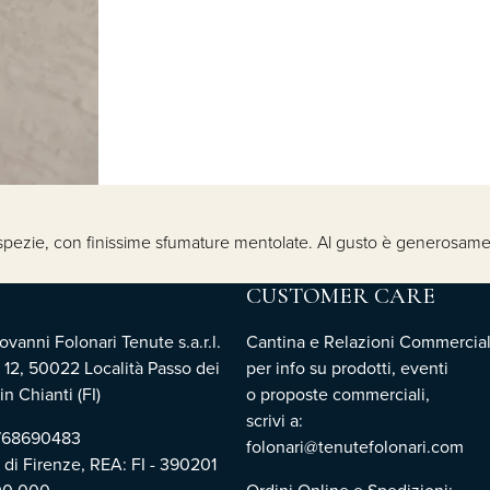
 di spezie, con finissime sfumature mentolate. Al gusto è generosame
CUSTOMER CARE
vanni Folonari Tenute s.a.r.l.
Cantina e Relazioni Commercial
 12, 50022 Località Passo dei
per info su prodotti, eventi
n Chianti (FI)
o proposte commerciali,
scrivi a:
3768690483
folonari@tenutefolonari.com
i di Firenze, REA: FI - 390201