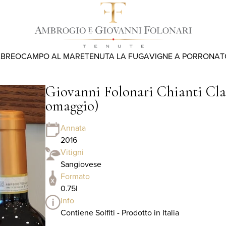
ABREO
CAMPO AL MARE
TENUTA LA FUGA
VIGNE A PORRONA
T
Giovanni Folonari Chianti Cla
omaggio)
Annata
2016
Vitigni
Sangiovese
Formato
0.75l
Info
Contiene Solfiti - Prodotto in Italia