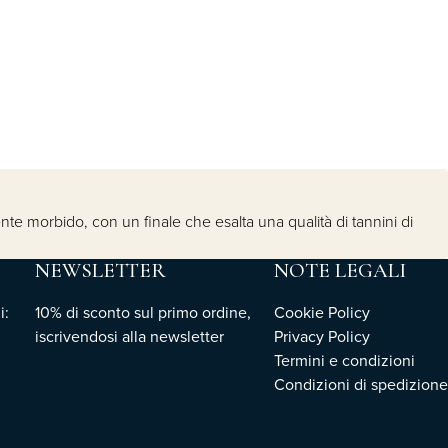
nte morbido, con un finale che esalta una qualità di tannini di
NEWSLETTER
NOTE LEGALI
i:
10% di sconto sul primo ordine,
Cookie Policy
iscrivendosi
alla newsletter
Privacy Policy
Termini e condizioni
Condizioni di spedizione