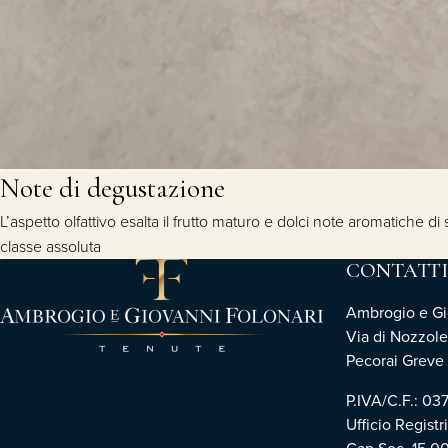
Note di degustazione
L’aspetto olfattivo esalta il frutto maturo e dolci note aromatiche
classe assoluta
CONTATTI
Ambrogio e Gio
Via di Nozzole
Pecorai Greve i
P.IVA/C.F.: 0
Ufficio Registr