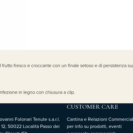
 frutto fresco e croccante con un finale setoso e di persistenza sup
nfezione in legno con chiusura a clip.
CUSTOMER CARE
vanni Folonari Tenute s.a.r.l.
Cantina e Relazioni Commercial
 12, 50022 Località Passo dei
per info su prodotti, eventi