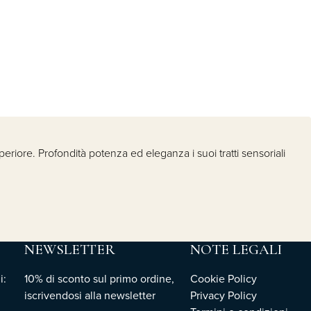
eriore. Profondità potenza ed eleganza i suoi tratti sensoriali
NEWSLETTER
NOTE LEGALI
i:
10% di sconto sul primo ordine,
Cookie Policy
iscrivendosi
alla newsletter
Privacy Policy