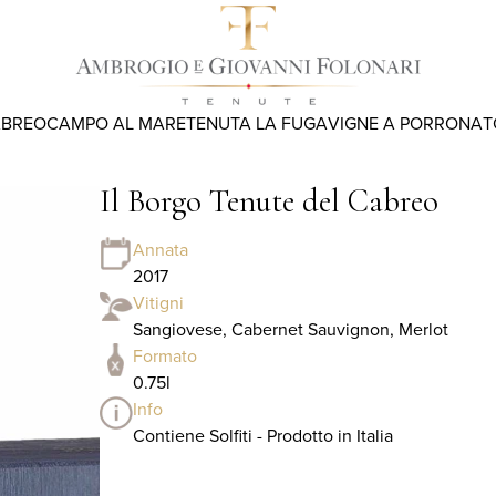
ABREO
CAMPO AL MARE
TENUTA LA FUGA
VIGNE A PORRONA
T
Il Borgo Tenute del Cabreo
Annata
2017
Vitigni
Sangiovese, Cabernet Sauvignon, Merlot
Formato
0.75l
Info
Contiene Solfiti - Prodotto in Italia