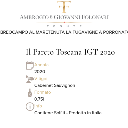
ABREO
CAMPO AL MARE
TENUTA LA FUGA
VIGNE A PORRONA
T
Il Pareto Toscana IGT 2020
Annata
2020
Vitigni
Cabernet Sauvignon
Formato
0.75l
Info
Contiene Solfiti - Prodotto in Italia