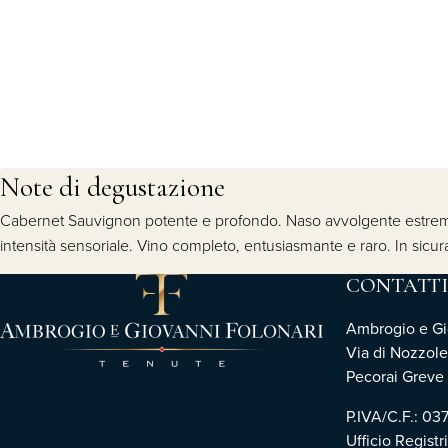
Note di degustazione
Cabernet Sauvignon potente e profondo. Naso avvolgente estremame
intensità sensoriale. Vino completo, entusiasmante e raro. In sicur
CONTATTI
Ambrogio e Gio
Via di Nozzole
Pecorai Greve i
P.IVA/C.F.: 0
Ufficio Registr