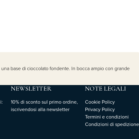
u una base di cioccolato fondente. In bocca ampio con grande
NEWSLETTER
NOTE LEGALI
i:
10% di sconto sul primo ordine,
Cookie Policy
iscrivendosi
alla newsletter
Privacy Policy
Termini e condizioni
Condizioni di spedizione