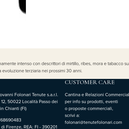
nte intenso con descrittori di mirtillo, ribes, mora e tabacco s
a evoluzione terziaria nei prossimi 30 anni.
CUSTOMER CARE
vanni Folonari Tenute s.a.r.l.
Cantina e Relazioni Commercial
 12, 50022 Località Passo dei
per info su prodotti, eventi
n Chianti (FI)
o proposte commerciali,
scrivi a:
3768690483
folonari@tenutefolonari.com
i di Firenze, REA: FI - 390201