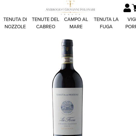
TENUTA DI
TENUTE DEL
CAMPO AL
TENUTA LA
VIG
NOZZOLE
CABREO
MARE
FUGA
POR