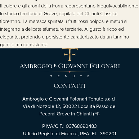
Il colore e gli aromi della Forra rappresentano inequivocabilmente
lo storico territorio di Greve, capitale del Chianti Classico
fiorentino. La marasca spiritata, i frutti rossi polposi e maturi si
integrano a delicate sfumature terziarie. Al gusto è ricco ed
elegante, profondo e persistente caratterizzato da un tannino
gentile ma consistente
CONTATTI
Ambrogio e Giovanni Folonari Tenute s.a.r.l.
Via di Nozzole 12, 50022 Località Passo dei
Pecorai Greve in Chianti (FI)
P.IVA/C.F.: 03768690483
Ufficio Registri di Firenze, REA: FI - 390201