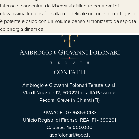
Intensa e concentrata la Riserva si distingue per aromi di
elevatissima fruttuosità esaltati da delicate nuances dolci. Il gusto
è potente e caldo con un volume denso armonizzato da sapidità
ed energia dinamica
CONTATTI
Ambrogio e Giovanni Folonari Tenute s.a.r.l.
Via di Nozzole 12, 50022 Località Passo dei
Pecorai Greve in Chianti (FI)
P.IVA/C.F.: 03768690483
Ufficio Registri di Firenze, REA: FI - 390201
Cap.Soc. 15.000.000
aegfolonari@pec.it