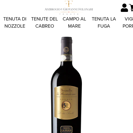
TENUTA DI
TENUTE DEL
CAMPO AL
TENUTA LA
VIG
NOZZOLE
CABREO
MARE
FUGA
POR