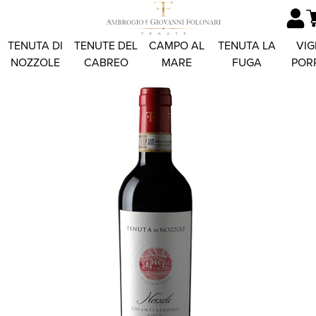
TENUTA DI
TENUTE DEL
CAMPO AL
TENUTA LA
VIG
NOZZOLE
CABREO
MARE
FUGA
POR