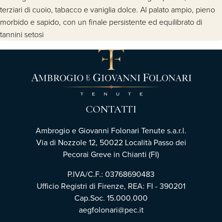
terziari di cuoio, tabacco e vaniglia dolce. Al palato ampio, pieno
morbido e sapido, con un finale persistente ed equilibrato di
tannini setosi
CONTATTI
Ambrogio e Giovanni Folonari Tenute s.a.r.l.
Via di Nozzole 12, 50022 Località Passo dei
Pecorai Greve in Chianti (FI)
P.IVA/C.F.: 03768690483
Ufficio Registri di Firenze, REA: FI - 390201
Cap.Soc. 15.000.000
aegfolonari@pec.it