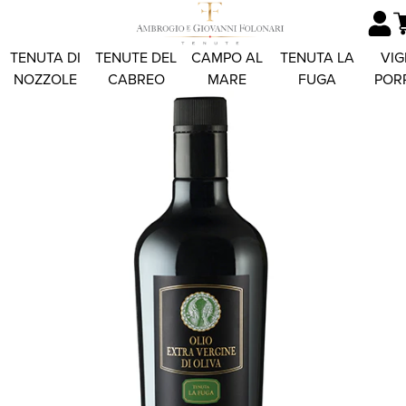
TENUTA DI
TENUTE DEL
CAMPO AL
TENUTA LA
VIG
NOZZOLE
CABREO
MARE
FUGA
POR