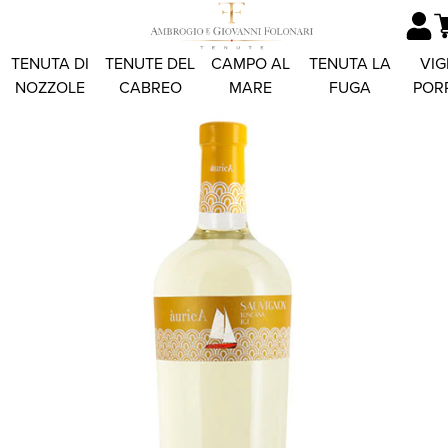
TENUTA DI
TENUTE DEL
CAMPO AL
TENUTA LA
VIG
NOZZOLE
CABREO
MARE
FUGA
POR