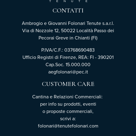
CONTATTI
Ambrogio e Giovanni Folonari Tenute s.a.r.l.
Via di Nozzole 12, 50022 Località Passo dei
Pecorai Greve in Chianti (FI)
P.IVA/C.F.: 03768690483
Ufficio Registri di Firenze, REA: FI - 390201
Cap.Soc. 15.000.000
aegfolonari@pec.it
CUSTOMER CARE
Cantina e Relazioni Commerciali:
per info su prodotti, eventi
o proposte commerciali,
scrivi a:
folonari@tenutefolonari.com