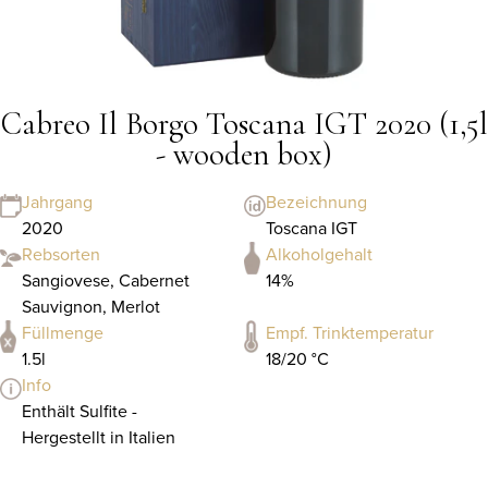
Cabreo Il Borgo Toscana IGT 2020 (1,5l
- wooden box)
Jahrgang
Bezeichnung
2020
Toscana IGT
Rebsorten
Alkoholgehalt
Sangiovese, Cabernet
14%
Sauvignon, Merlot
Füllmenge
Empf. Trinktemperatur
1.5l
18/20 °C
Info
Enthält Sulfite -
Hergestellt in Italien