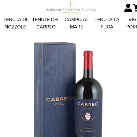
TENUTA DI
TENUTE DEL
CAMPO AL
TENUTA LA
VIG
NOZZOLE
CABREO
MARE
FUGA
POR