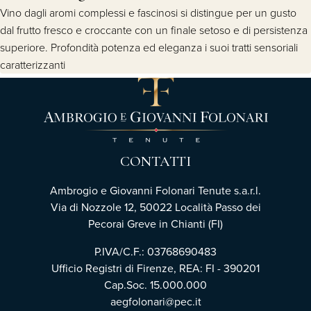
Vino dagli aromi complessi e fascinosi si distingue per un gusto
dal frutto fresco e croccante con un finale setoso e di persistenza
superiore. Profondità potenza ed eleganza i suoi tratti sensoriali
caratterizzanti
CONTATTI
Ambrogio e Giovanni Folonari Tenute s.a.r.l.
Via di Nozzole 12, 50022 Località Passo dei
Pecorai Greve in Chianti (FI)
P.IVA/C.F.: 03768690483
Ufficio Registri di Firenze, REA: FI - 390201
Cap.Soc. 15.000.000
aegfolonari@pec.it