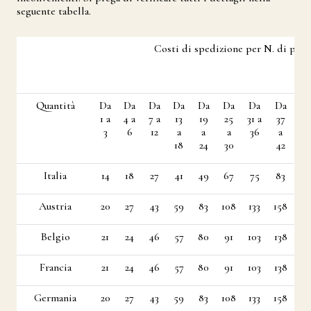
seguente tabella.
Costi di spedizione per N. di prod
Quantità
Da
Da
Da
Da
Da
Da
Da
Da
D
1 a
4 a
7 a
13
19
25
31 a
37
43
3
6
12
a
a
a
36
a
4
18
24
30
42
Italia
14
18
27
41
49
67
75
83
9
Austria
20
27
43
59
83
108
133
158
18
Belgio
21
24
46
57
80
91
103
138
14
Francia
21
24
46
57
80
91
103
138
14
Germania
20
27
43
59
83
108
133
158
18