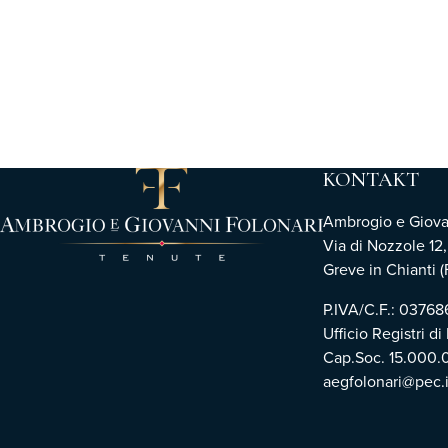
KONTAKT
Ambrogio e Giovann
Via di Nozzole 12
Greve in Chianti (F
P.IVA/C.F.: 0376
Ufficio Registri di
Cap.Soc. 15.000.
aegfolonari@pec.i