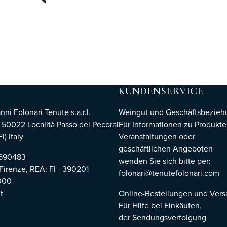
KUNDENSERVICE
i Folonari Tenute s.a.r.l.
Weingut und Geschäftsbezie
, 50022 Località Passo dei Pecorai
Für Informationen zu Produkte
I) Italy
Veranstaltungen oder
geschäftlichen Angeboten
8690483
wenden Sie sich bitte per:
 Firenze,
REA: FI - 390201
folonari@tenutefolonari.com
000
t
Online-Bestellungen und Ver
Für Hilfe bei Einkäufen,
der Sendungsverfolgung