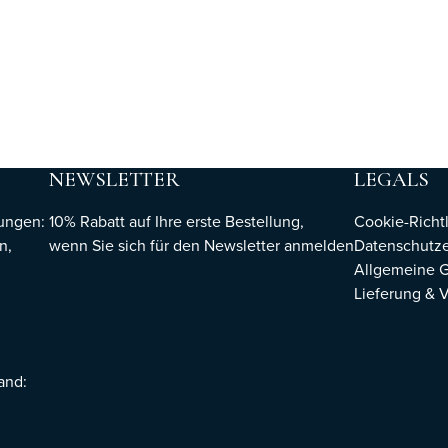
NEWSLETTER
LEGALS
hungen:
10% Rabatt auf Ihre erste Bestellung,
Cookie-Richtl
n,
wenn Sie sich für den Newsletter
anmelden
Datenschutze
Allgemeine 
Lieferung & 
sand: